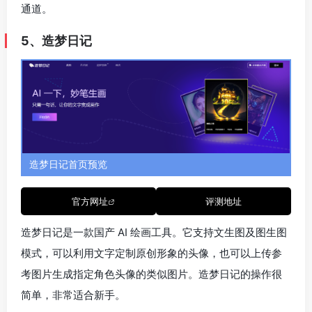
井博等多位艺术家；甚至你也可以选择两者的结合，生
成的图像会更具奇幻风采。
图生图
：上传图像，AI 可以为你实现姿势识别生图、轮
廓检测生图、线稿上色、优化光影等需求。
艺术展
：这是一个丰富的 AI 绘画交流社区，用户在这里
上传自己最为优秀的绘画作品，你可以点击与 TA 交流，
也可以一键生成同款。
更改图像尺寸
：支持适应不同设备、App的各种图像比
例，可选1:1、9:16、16:9、3:4、4:3、1125:2436，生
成前最好根据图片内容及风格选择合适的尺寸。
图像编辑
：生成图像后可点击某一张图片，局部重绘、
消除、抠图、下载等操作。
画夹
：帮你储存历史生成的作品及点赞作品。
生成案例