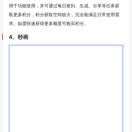
官方网址
评测地址
秒画是一款非常适合新手的、风格多样的 AI 绘图工具，它
可以完美支持动漫头像的生成，通过选择不同的模型、输
入定制化的提示词来完成不同风格动漫头像的生成。秒画
支持中文提示词，并且可以免费使用除了基础的图文生图
功能之外，还有很多创意的组合式功能，可玩性很高。
功能一览
文生图
：利用文字描述生成图片。
图生图
：参考图片生成图片。
精准控制
：图生图的基础上控制最终呈现图像的细节、
风格，包括姿势控制、线稿上色、深度检测等功能。
局部重绘
：重绘画面不满意的部分。
图片扩展
：AI 扩展生成画面，放大图片。
模型&图集
：训练并上传自己的模型。