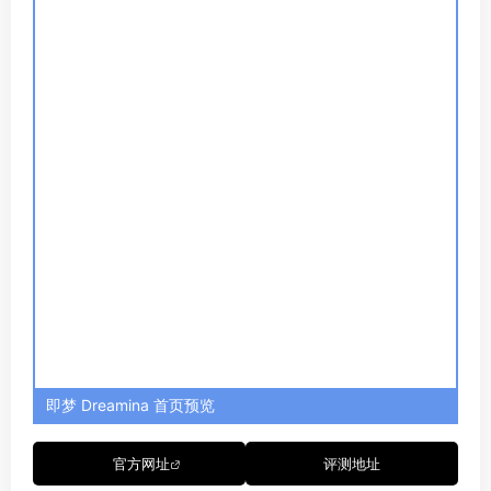
文生图
：输入文字描述，一键生成精美图像。支持按风
格选择模型，这里风格齐全，模型多样，涵盖油画、水
彩、儿童画、素描、摄影、影感、动漫风、游戏风、蒸
汽波、像素等艺术风格；也可以按照艺术家风格生成图
像，例如梵高、莫奈、毕加索、保罗·塞尚、丰子恺、永
井博等多位艺术家；甚至你也可以选择两者的结合，生
成的图像会更具奇幻风采。
图生图
：上传图像，AI 可以为你实现姿势识别生图、轮
廓检测生图、线稿上色、优化光影等需求。
艺术展
：这是一个丰富的 AI 绘画交流社区，用户在这里
上传自己最为优秀的绘画作品，你可以点击与 TA 交流，
也可以一键生成同款。
更改图像尺寸
：支持适应不同设备、App的各种图像比
例，可选1:1、9:16、16:9、3:4、4:3、1125:2436，生
成前最好根据图片内容及风格选择合适的尺寸。
图像编辑
：生成图像后可点击某一张图片，局部重绘、
消除、抠图、下载等操作。
画夹
：帮你储存历史生成的作品及点赞作品。