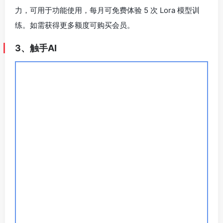
触手AI 首页预览
官方网址
评测地址
触手AI 是一款功能比较多样化的中文人工智能绘画工具，
有很多基于基础生成功能延伸的创意功能，很适合二次元
方向的创作，并且官方推出了很多详细的绘图教程，提供
极简模式与专业模式，很适合新手自主学习。与此同时，
触手AI 支持电脑端与手机端使用，便捷度较高。
功能一览
文生图
：利用文字描述生成图片。