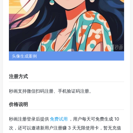
造梦日记首页预览
官方网址
评测地址
造梦日记是一款国产 AI 绘画工具。它支持文生图及图生图
模式，可以利用文字定制原创形象的头像，也可以上传参
考图片生成指定角色头像的类似图片。造梦日记的操作很
简单，非常适合新手。
功能一览
文生图
：输入文字描述，一键生成精美图像。支持按风
格选择模型，这里风格齐全，模型多样，涵盖油画、水
彩、儿童画、素描、摄影、影感、动漫风、游戏风、蒸
汽波、像素等艺术风格；也可以按照艺术家风格生成图
像，例如梵高、莫奈、毕加索、保罗·塞尚、丰子恺、永