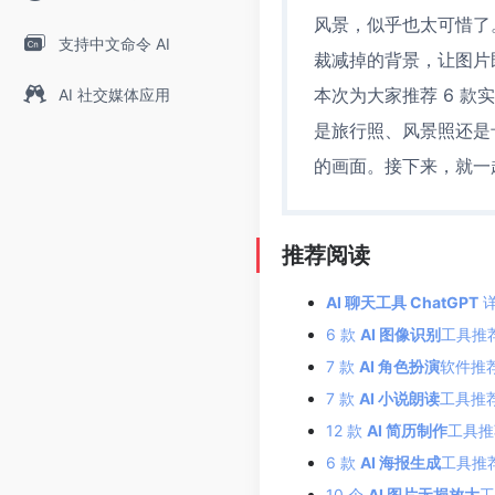
风景，似乎也太可惜了。
支持中文命令 AI
裁减掉的背景，让图片
本次为大家推荐 6 款
AI 社交媒体应用
是旅行照、风景照还是
的画面。接下来，就一
推荐阅读
AI 聊天工具 ChatGPT
详
6 款
AI 图像识别
工具推
7 款
AI 角色扮演
软件推
7 款
AI 小说朗读
工具推
12 款
AI 简历制作
工具推
6 款
AI 海报生成
工具推
10 个
AI 图片无损放大
工