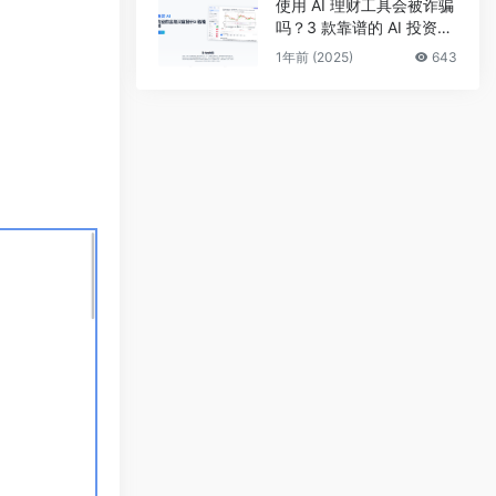
使用 AI 理财工具会被诈骗
吗？3 款靠谱的 AI 投资理
财工具推荐，手把手带你
1年前 (2025)
643
选股炒股