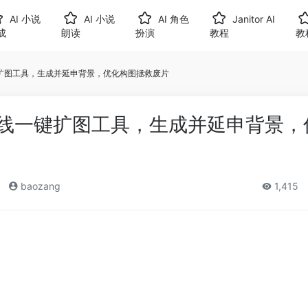
AI 小说
AI 小说
AI 角色
Janitor AI
成
朗读
扮演
教程
教
线一键扩图工具，生成并延申背景，优化构图拯救废片
I 在线一键扩图工具，生成并延申背景
baozang
1,415