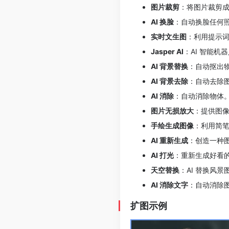
图片裁剪
：将图片裁剪
AI 换脸
：自动换脸任何
实时文生图
：利用提示
Jasper AI
：AI 智能
AI 背景替换
：自动抠出
AI 背景去除
：自动去除
AI 消除
：自动消除物体
图片无损放大
：提供图像
手绘生成图像
：利用简
AI 重新生成
：创造一种
AI 打光
：重新生成好看
天空替换
：AI 替换风景
AI 消除文字
：自动消除
扩图示例