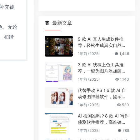
，补充被
最新文章
色。无论
、和谐
9 款 AI 真人生成软件推
荐，轻松生成真实自然的
真人头像和照片
1年前 (2025)
1,446
3 款 AI 线稿上色工具推
荐，一键为图片添加颜
色、改配色
1年前 (2025)
1,140
代替手动 PS！6 款 AI 自
动修图神器软件，提示词
一键修面部、头发及背景
1年前 (2025)
530
AI 检测准吗？8 款 AI 写作
侦测软件推荐，高准确率
检测 AI 生成及抄袭内容
1年前 (2025)
788