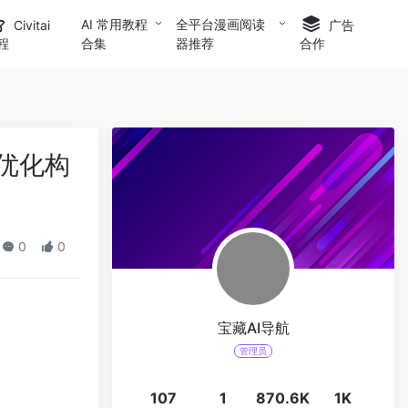
AI 常用教程
全平台漫画阅读
Civitai
广告
合集
器推荐
程
合作
，优化构
0
0
宝藏AI导航
管理员
107
1
870.6K
1K