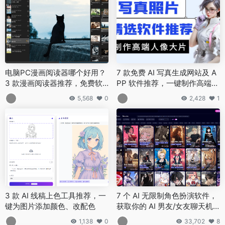
电脑PC漫画阅读器哪个好用？
7 款免费 AI 写真生成网站及 A
3 款漫画阅读器推荐，免费软
PP 软件推荐，一键制作高端大
件可下载
片引爆朋友圈
5,568
0
2,428
1
3 款 AI 线稿上色工具推荐，一
7 个 AI 无限制角色扮演软件，
键为图片添加颜色、改配色
获取你的 AI 男友/女友聊天机
器人，24 小时随时在线！
1,138
0
33,702
8