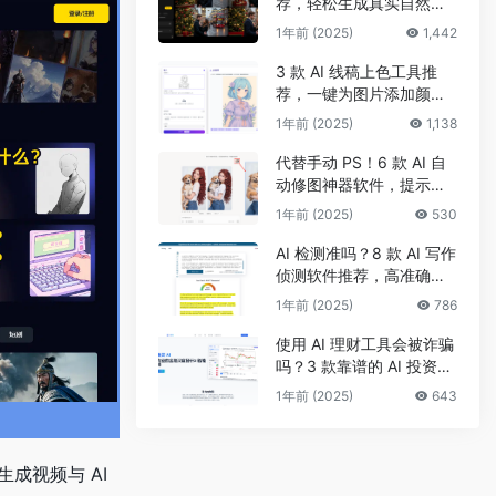
荐，轻松生成真实自然的
真人头像和照片
1年前 (2025)
1,442
3 款 AI 线稿上色工具推
荐，一键为图片添加颜
色、改配色
1年前 (2025)
1,138
代替手动 PS！6 款 AI 自
动修图神器软件，提示词
一键修面部、头发及背景
1年前 (2025)
530
AI 检测准吗？8 款 AI 写作
侦测软件推荐，高准确率
检测 AI 生成及抄袭内容
1年前 (2025)
786
使用 AI 理财工具会被诈骗
吗？3 款靠谱的 AI 投资理
财工具推荐，手把手带你
1年前 (2025)
643
选股炒股
成视频与 AI