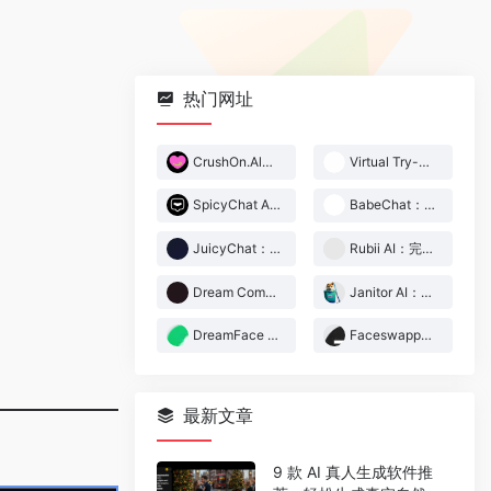
热门网址
CrushOn.Al：支持中文的无限制 AI 角色扮演、文字 RPG
Virtual Try-Off：免费在线虚拟穿衣脱衣工具
SpicyChat AI：支持 500,000+角色的 R18 AI 角色扮演聊天工具
BabeChat：支持中文的高沉浸感 18+ AI 角色扮演、文字冒险 APP
JuicyChat：尺度超大的 NSFW AI 角色聊天扮演 APP
Rubii AI：完美支持简体中文的 AI 角色扮演应用
Dream Companion：仅限成人的拟真 AI 伴侣聊天、角色扮演网站
Janitor AI：超人气的 AI 角色扮演软件，无限制18+
DreamFace 一键让你的图片动起来
Faceswapper.ai：免费在线图片、视频 AI 换脸换衣工具
最新文章
9 款 AI 真人生成软件推