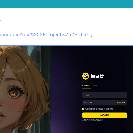
。
.com/login?to=%252Fproject%252Fedit
。