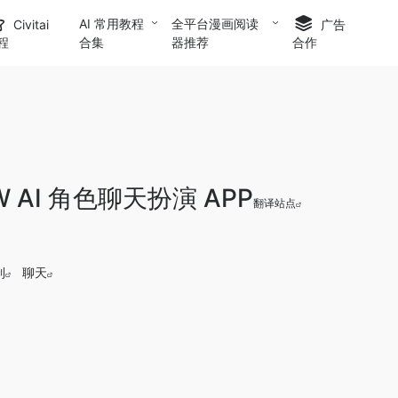
AI 常用教程
全平台漫画阅读
Civitai
广告
合集
器推荐
程
合作
W AI 角色聊天扮演 APP
翻译站点
制
聊天