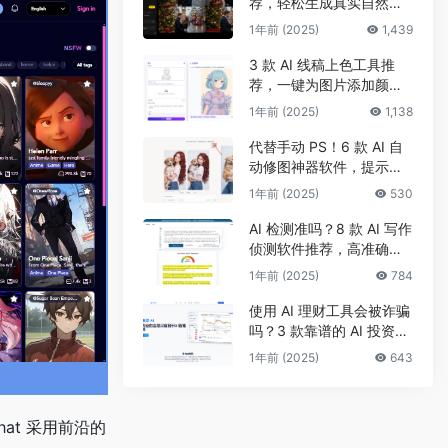
荐，轻松生成真实自然的
真人头像和照片
1年前 (2025)
1,439
3 款 AI 线稿上色工具推
荐，一键为图片添加颜
色、改配色
1年前 (2025)
1,138
代替手动 PS！6 款 AI 自
动修图神器软件，提示词
一键修面部、头发及背景
1年前 (2025)
530
AI 检测准吗？8 款 AI 写作
侦测软件推荐，高准确率
检测 AI 生成及抄袭内容
1年前 (2025)
784
使用 AI 理财工具会被诈骗
吗？3 款靠谱的 AI 投资理
财工具推荐，手把手带你
1年前 (2025)
643
选股炒股
hat 采用前沿的