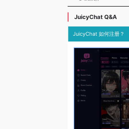
JuicyChat Q&A
JuicyChat 如何注册？