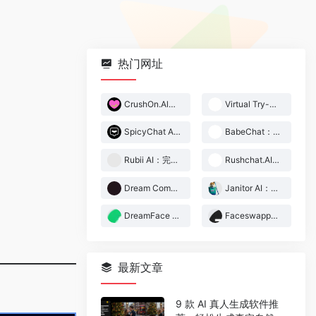
热门网址
CrushOn.Al：支持中文的无限制 AI 角色扮演、文字 RPG
Virtual Try-Off：免费在线虚拟穿衣脱衣工具
SpicyChat AI：支持 500,000+角色的 R18 AI 角色扮演聊天工具
BabeChat：支持中文的高沉浸感 18+ AI 角色扮演、文字冒险 APP
Rubii AI：完美支持简体中文的 AI 角色扮演应用
Rushchat.AI：外国人都在用的 18+ AI 角色扮演聊天软件
Dream Companion：仅限成人的拟真 AI 伴侣聊天、角色扮演网站
Janitor AI：超人气的 AI 角色扮演软件，无限制18+
DreamFace 一键让你的图片动起来
Faceswapper.ai：免费在线图片、视频 AI 换脸换衣工具
最新文章
9 款 AI 真人生成软件推