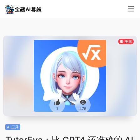
美国
1
475
AI 工具
TutorEva：比 GPT4 还准确的 AI