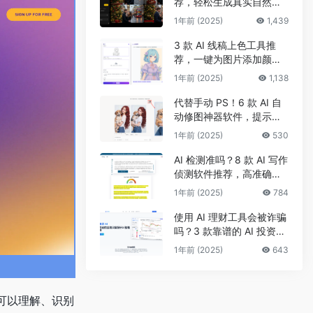
荐，轻松生成真实自然的
真人头像和照片
1年前 (2025)
1,439
3 款 AI 线稿上色工具推
荐，一键为图片添加颜
色、改配色
1年前 (2025)
1,138
代替手动 PS！6 款 AI 自
动修图神器软件，提示词
一键修面部、头发及背景
1年前 (2025)
530
AI 检测准吗？8 款 AI 写作
侦测软件推荐，高准确率
检测 AI 生成及抄袭内容
1年前 (2025)
784
使用 AI 理财工具会被诈骗
吗？3 款靠谱的 AI 投资理
财工具推荐，手把手带你
1年前 (2025)
643
选股炒股
0，可以理解、识别