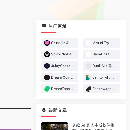
热门网址
CrushOn.Al：支持中文的无限制 AI 角色扮演、文字 RPG
Virtual Try-Off：免费在线虚拟穿衣脱衣工具
SpicyChat AI：支持 500,000+角色的 R18 AI 角色扮演聊天工具
BabeChat：支持中文的高沉浸感 18+ AI 角色扮演、文字冒险 APP
JuicyChat：尺度超大的 NSFW AI 角色聊天扮演 APP
Rubii AI：完美支持简体中文的 AI 角色扮演应用
Dream Companion：仅限成人的拟真 AI 伴侣聊天、角色扮演网站
Janitor AI：超人气的 AI 角色扮演软件，无限制18+
DreamFace 一键让你的图片动起来
Faceswapper.ai：免费在线图片、视频 AI 换脸换衣工具
最新文章
9 款 AI 真人生成软件推