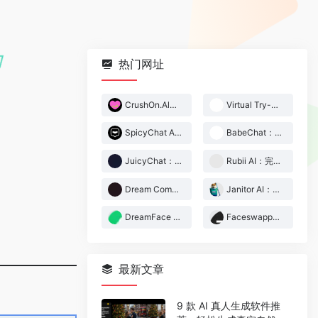
热门网址
CrushOn.Al：支持中文的无限制 AI 角色扮演、文字 RPG
Virtual Try-Off：免费在线虚拟穿衣脱衣工具
SpicyChat AI：支持 500,000+角色的 R18 AI 角色扮演聊天工具
BabeChat：支持中文的高沉浸感 18+ AI 角色扮演、文字冒险 APP
JuicyChat：尺度超大的 NSFW AI 角色聊天扮演 APP
Rubii AI：完美支持简体中文的 AI 角色扮演应用
Dream Companion：仅限成人的拟真 AI 伴侣聊天、角色扮演网站
Janitor AI：超人气的 AI 角色扮演软件，无限制18+
DreamFace 一键让你的图片动起来
Faceswapper.ai：免费在线图片、视频 AI 换脸换衣工具
最新文章
9 款 AI 真人生成软件推