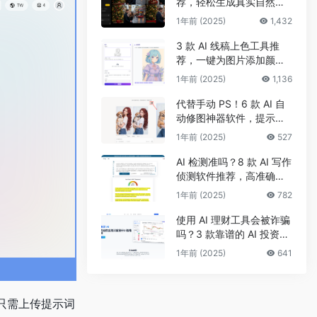
荐，轻松生成真实自然的
真人头像和照片
1年前 (2025)
1,432
3 款 AI 线稿上色工具推
荐，一键为图片添加颜
色、改配色
1年前 (2025)
1,136
代替手动 PS！6 款 AI 自
动修图神器软件，提示词
一键修面部、头发及背景
1年前 (2025)
527
AI 检测准吗？8 款 AI 写作
侦测软件推荐，高准确率
检测 AI 生成及抄袭内容
1年前 (2025)
782
使用 AI 理财工具会被诈骗
吗？3 款靠谱的 AI 投资理
财工具推荐，手把手带你
1年前 (2025)
641
选股炒股
片，只需上传提示词