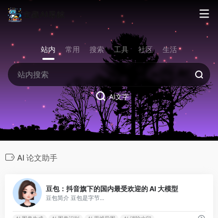
站内
常用
搜索
工具
社区
生活
AI文字
AI 论文助手
0
豆包：抖音旗下的国内最受欢迎的 AI 大模型
豆包简介 豆包是字节...