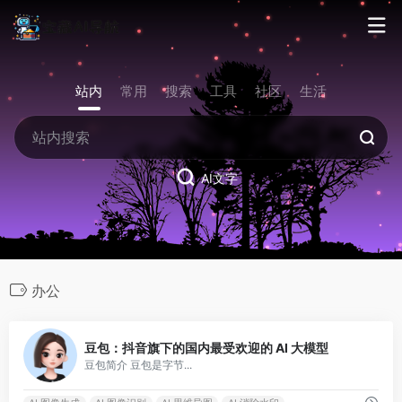
站内
常用
搜索
工具
社区
生活
AI文字
办公
0
豆包：抖音旗下的国内最受欢迎的 AI 大模型
豆包简介 豆包是字节...