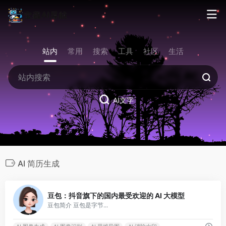
站内
常用
搜索
工具
社区
生活
AI文字
AI 简历生成
0
豆包：抖音旗下的国内最受欢迎的 AI 大模型
豆包简介 豆包是字节...